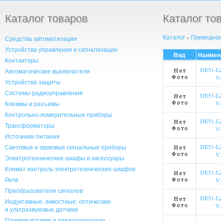
Каталог товаров
Каталог то
Каталог
»
Приводная
Средства автоматизации
Устройства управления и сигнализации
Вид
Наимен
Контакторы
DE51-LZ
Автоматические выключатели
V
Устройства защиты
Системы радиоуправления
DE51-LZ
V
Клеммы и разъемы
Контрольно-измерительные приборы
DE51-LZ
Трансформаторы
V
Источники питания
DE51-LZ
Световые и звуковые сигнальные приборы
V
Электротехнические шкафы и аксессуары
Климат-контроль электротехнических шкафов
DE51-LZ
Реле
V
Преобразователи сигналов
DE51-LZ
Индуктивные, емкостные, оптические
V
и ультразвуковые датчики
Плавкие вставки и предохранители