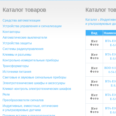
Каталог товаров
Каталог то
Каталог
»
Индуктивн
Средства автоматизации
и ультразвуковые да
Устройства управления и сигнализации
Контакторы
Вид
Наимен
Автоматические выключатели
BTA-E10
Устройства защиты
E-S
Системы радиоуправления
BTA-E10
Клеммы и разъемы
E-S
Контрольно-измерительные приборы
Трансформаторы
BDD 61
Источники питания
0-54-
Световые и звуковые сигнальные приборы
BTA-E10
Электротехнические шкафы и аксессуары
E-
Климат-контроль электротехнических шкафов
Реле
BTA-E10
E-S
Преобразователи сигналов
Индуктивные, емкостные, оптические
BTA-E10
и ультразвуковые датчики
E-S
Плавкие вставки и предохранители