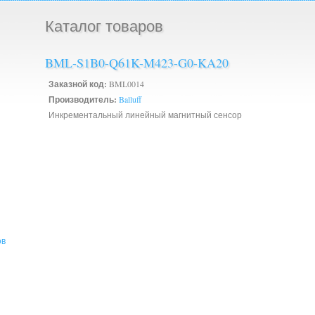
Каталог товаров
BML-S1B0-Q61K-M423-G0-KA20
Заказной код:
BML0014
Производитель:
Balluff
Инкрементальный линейный магнитный сенсор
ов