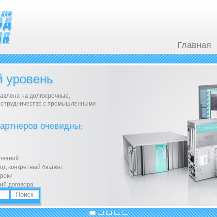
Главная
 уровень
авлена на долгосрочные,
сотрудничество с промышленными
артнеров очевидны:
сований
под конкретный бюджет
сроки
ий договора