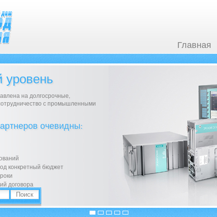
Главная
 уровень
авлена на долгосрочные,
сотрудничество с промышленными
артнеров очевидны:
сований
под конкретный бюджет
сроки
ий договора