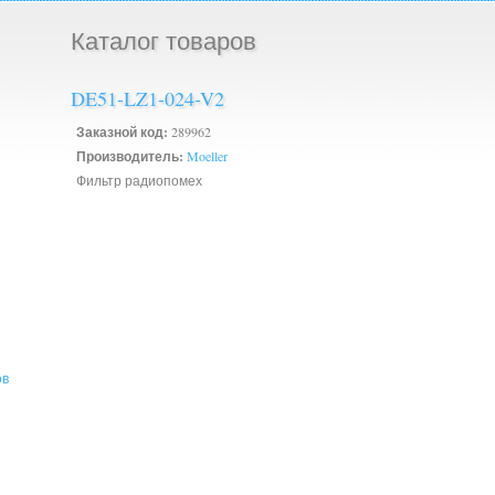
Каталог товаров
DE51-LZ1-024-V2
Заказной код:
289962
Производитель:
Moeller
Фильтр радиопомех
ов