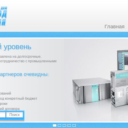
Главная
 уровень
авлена на долгосрочные,
сотрудничество с промышленными
артнеров очевидны:
сований
под конкретный бюджет
сроки
ий договора