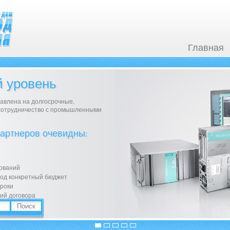
Главная
 уровень
авлена на долгосрочные,
сотрудничество с промышленными
артнеров очевидны:
сований
под конкретный бюджет
сроки
ий договора