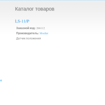
Каталог товаров
LS-11/P
Заказной код:
266112
Производитель:
Moeller
Датчик положения
ов