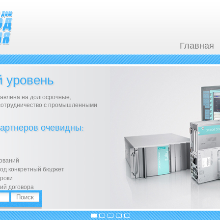
Главная
 уровень
авлена на долгосрочные,
сотрудничество с промышленными
артнеров очевидны:
сований
под конкретный бюджет
сроки
ий договора