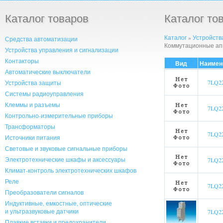
Каталог товаров
Каталог то
Каталог
»
Устройств
Средства автоматизации
Коммутационные ап
Устройства управления и сигнализации
Контакторы
Вид
Наимен
Автоматические выключатели
7LQ2
Устройства защиты
Системы радиоуправления
Клеммы и разъемы
7LQ2
Контрольно-измерительные приборы
Трансформаторы
7LQ2
Источники питания
Световые и звуковые сигнальные приборы
Электротехнические шкафы и аксессуары
7LQ2
Климат-контроль электротехнических шкафов
Реле
7LQ2
Преобразователи сигналов
Индуктивные, емкостные, оптические
и ультразвуковые датчики
7LQ2
Плавкие вставки и предохранители